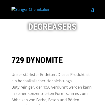
DEGREASERS
729 DYNOMITE
Unser stärkster Entfetter. Dieses Produkt ist
ein hochalkalischer Hochleistungs-
Butylreiniger, der 1:50 verdünnt werden kann.
In seiner konzentrierten Form kann es zum
Abbeizen von Farbe, Beton und Böden