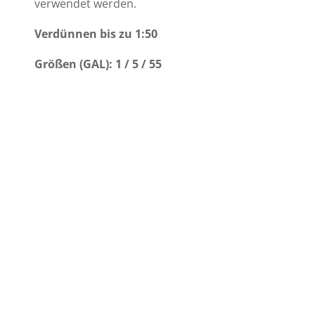
verwendet werden.
Verdünnen bis zu 1:50
Größen (GAL): 1 / 5 / 55
E-Mail
Hier klicken
Join Our Mailing List
Hier klicken